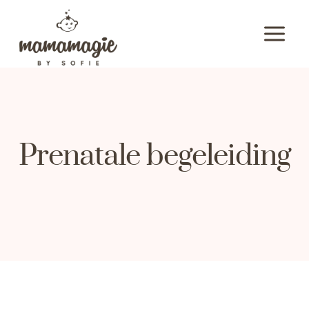
Skip
to
content
Prenatale begeleiding